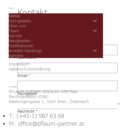
Kontakt
Menü
Home
Fachgebiete
Über uns
Team
Kanzlei
Vorname
*
Neuigkeiten
Publikationen
Anwalts-Rankings
Karriere
Nachname
*
Impressum
Datenschutzerklärung
Email
*
Kontakt
PFLAUM WIENER RINDLER OPETNIK
Fachgebiet
Rechtsanwälte (GbR)
Nibelungengasse 1, 1010 Wien, Österreich
Nachricht
*
T: (+43-1) 587 63 68
M: office@pflaum-partner.at