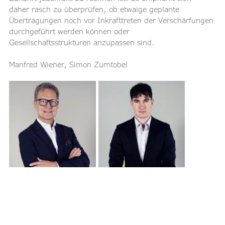
daher rasch zu überprüfen, ob etwaige geplante 
Übertragungen noch vor Inkrafttreten der Verschärfungen 
durchgeführt werden können oder 
Gesellschaftsstrukturen anzupassen sind.
Manfred Wiener, Simon Zumtobel