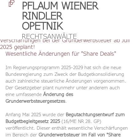
PFLAUM WIENER
RINDLER
OPETNIK
28. Mai 2025
3 Min. Lesezeit
RECHTSANWÄLTE
Verschärfungen bei der Grunderwerbsteuer ab Juli
2025 geplant!
Wesentliche Änderungen für "Share Deals"
Im Regierungsprogramm 2025-2029 hat sich die neue 
Bundesregierung zum Zweck der Budgetkonsolidierung 
auch zahlreiche steuerliche Änderungen vorgenommen. 
Der Gesetzgeber plant nunmehr unter anderem auch 
eine umfassende 
Änderung des 
Grunderwerbsteuergesetzes
.
Anfang Mai 2025 wurde der 
Begutachtungsentwurf zum 
Budgetbegleitgesetz 2025
 (16/ME NR 28. GP) 
veröffentlicht. Dieser enthält wesentliche Verschärfungen 
im Bereich der 
Grunderwerbsteuer im Fall von "Share 