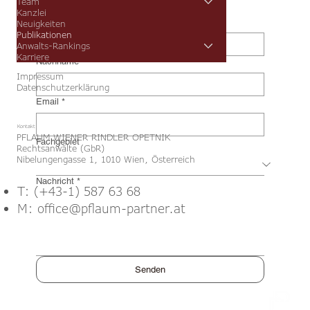
Team
Kanzlei
Vorname
*
Neuigkeiten
Publikationen
Anwalts-Rankings
Karriere
Nachname
*
Impressum
Datenschutzerklärung
Email
*
Kontakt
PFLAUM WIENER RINDLER OPETNIK
Fachgebiet
Rechtsanwälte (GbR)
Nibelungengasse 1, 1010 Wien, Österreich
Nachricht
*
T: (+43-1) 587 63 68
M: office@pflaum-partner.at
Senden