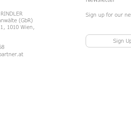
 RINDLER
Sign up for our ne
nwälte (GbR)
1, 1010 Wien,
Sign U
68
partner.at