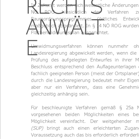
RECHTS
In Zukunft werden sich wesentliche Änderungen 
NÖ ROG hinsichtlich der Verfahren zu
ANWÄLT
Raumordnungsprogrammes (örtliches Entwic
maßgeblich abgeändert. In § 14 NÖ ROG wurden di
Flächenwidmungsplan ausgerichtet.
E
Umwidmungsverfahren können nunmehr ohne
Landesregierung abgewickelt werden, wenn die L
Prüfung des aufgelegten Entwurfes in ihrer Mi
Beschluss entsprechend den Auflageunterlagen e
fachlich geeigneten Person (meist der Ortsplaner
durch die Landesregierung bedeutet mehr Eigen
aber nur ein Verfahren, dass eine Genehmi
gleichzeitig anhängig sein.
Für beschleunigte Verfahren gemäß § 25a N
vorgesehenen beiden Möglichkeiten eines be
Möglichkeit vereinfacht. Der weitgehender m
(SUP)
 bringt auch einen erleichterten Zugan
Voraussetzung auch das bis erforderlich erforder