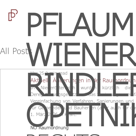
PFLAUM
WIENER
All Posts
RINDLE
Mar 25
2 min read
Aktuelle Änderungen in der Raumordnun
In Niederösterreich wurden kürzlich di
Deregulierungsgesetz und das Sanierungsvereinfa
OPETNI
Vereinfachung von Verfahren, Sanierungen und P
für Gemeinden und Bauherren (aber auch für das
1. März 2026 in Kraft.
NÖ Raumordnung