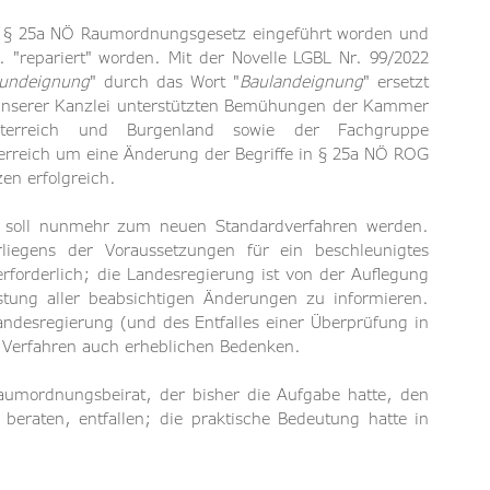
n § 25a NÖ Raumordnungsgesetz eingeführt worden und 
 "repariert" worden. Mit der Novelle LGBL Nr. 99/2022 
undeignung
" durch das Wort "
Baulandeignung
" ersetzt 
unserer Kanzlei unterstützten Bemühungen der Kammer 
österreich und Burgenland sowie der Fachgruppe 
rreich um eine Änderung der Begriffe in § 25a NÖ ROG 
en erfolgreich.
 soll nunmehr zum neuen Standardverfahren werden. 
liegens der Voraussetzungen für ein beschleunigtes 
rforderlich; die Landesregierung ist von der Auflegung 
stung aller beabsichtigen Änderungen zu informieren. 
desregierung (und des Entfalles einer Überprüfung in 
s Verfahren auch erheblichen Bedenken.
aumordnungsbeirat, der bisher die Aufgabe hatte, den 
raten, entfallen; die praktische Bedeutung hatte in 