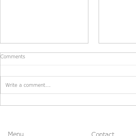
Comments
Write a comment...
Kopie von
Haftrücklas
Wertsicherungsklauseln
Leistungsv
wegen Män
Menu
Contact