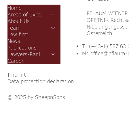
Home
PFLAUM WIENER
Areas of Expertise
OPETNIK Rechtsa
About Us
Nibelungengasse 
Team
Österreich
Law firm
News
T: (+43-1) 587 63 
Publications
M:
office@pflaum-
Lawyers-Rankings
Career
Imprint
Data protection declaration
© 2025 by SheepnSons