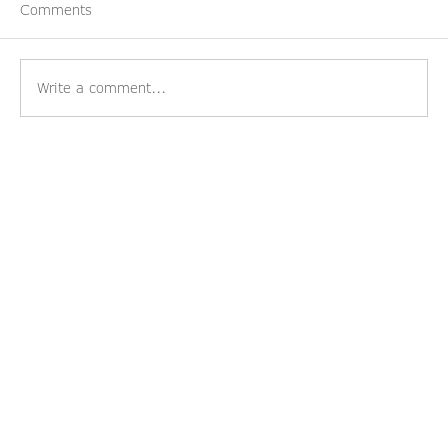
Comments
Write a comment...
Aktuelle Änderungen in der
Raumordnung und Bauordnung in
Niederösterreich