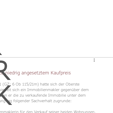
R
zu niedrig angesetztem Kaufpreis
K
1 (GZ: 6 Ob 115/21m) hatte sich der Oberste 
nwieweit sich ein Immobilienmakler gegenüber dem 
wenn er die zu verkaufende Immobilie unter dem 
dung lag folgender Sachverhalt zugrunde:
lienmaklerin für den Verkauf seiner beiden Wohnungen, 