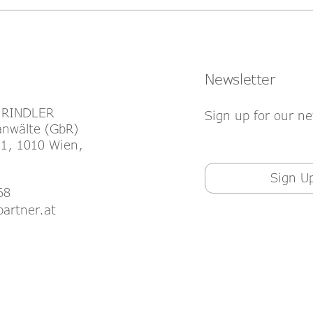
derungen in der
Haftrücklass und
ng und
Leistungsverweigerungsre
 in
wegen Mängeln
reich
Newsletter
 RINDLER
Sign up for our ne
nwälte (GbR)
1, 1010 Wien,
Sign U
68
partner.at