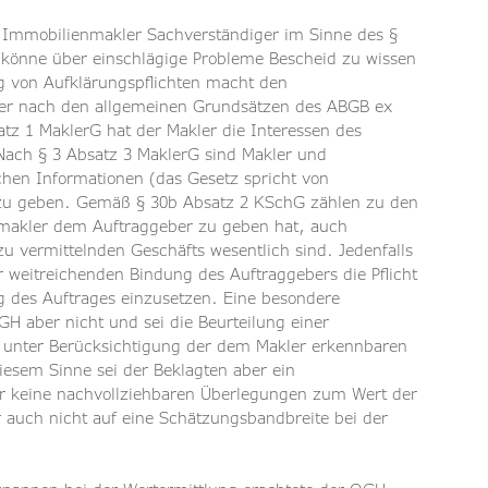
 Immobilienmakler Sachverständiger im Sinne des § 
 könne über einschlägige Probleme Bescheid zu wissen 
ng von Aufklärungspflichten macht den 
er nach den allgemeinen Grundsätzen des ABGB ex 
tz 1 MaklerG hat der Makler die Interessen des 
 Nach § 3 Absatz 3 MaklerG sind Makler und 
ichen Informationen (das Gesetz spricht von 
t zu geben. Gemäß § 30b Absatz 2 KSchG zählen zu den 
nmakler dem Auftraggeber zu geben hat, auch 
zu vermittelnden Geschäfts wesentlich sind. Jedenfalls 
 weitreichenden Bindung des Auftraggebers die Pflicht 
g des Auftrages einzusetzen. Eine besondere 
GH aber nicht und sei die Beurteilung einer 
all unter Berücksichtigung der dem Makler erkennbaren 
esem Sinne sei der Beklagten aber ein 
ser keine nachvollziehbaren Überlegungen zum Wert der 
auch nicht auf eine Schätzungsbandbreite bei der 