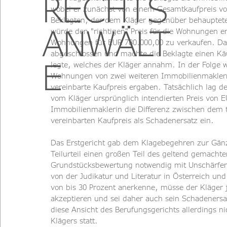
RECHTS
wobei er zunächst von einem Gesamtkaufpreis von
Beklagten, der dem Kläger gegenüber behauptete,
ANWÄLT
würde den "richtigen" Preis für die Wohnungen er
Wohnungen für EUR 780.000,00 zu verkaufen. Dar
abgeschlossen und machte die Beklagte einen Käu
E
legte, welches der Kläger annahm. In der Folge w
Wohnungen von zwei weiteren Immobilienmaklern 
vereinbarte Kaufpreis ergaben. Tatsächlich lag 
vom Kläger ursprünglich intendierten Preis von E
Immobilienmaklerin die Differenz zwischen dem
vereinbarten Kaufpreis als Schadenersatz ein.
Das Erstgericht gab dem Klagebegehren zur Gänz
Teilurteil einen großen Teil des geltend gemach
Grundstücksbewertung notwendig mit Unschärfen b
von der Judikatur und Literatur in Österreich un
von bis 30 Prozent anerkenne, müsse der Kläger j
akzeptieren und sei daher auch sein Schadeners
diese Ansicht des Berufungsgerichts allerdings n
Klägers statt.   