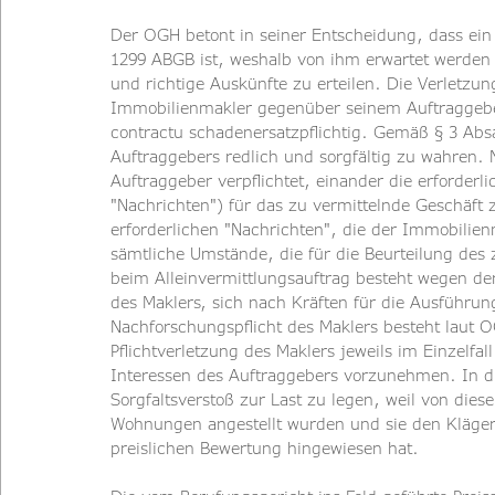
Der OGH betont in seiner Entscheidung, dass ein
1299 ABGB ist, weshalb von ihm erwartet werden
und richtige Auskünfte zu erteilen. Die Verletzu
Immobilienmakler gegenüber seinem Auftraggeb
contractu schadenersatzpflichtig. Gemäß § 3 Absa
Auftraggebers redlich und sorgfältig zu wahren.
Auftraggeber verpflichtet, einander die erforderl
"Nachrichten") für das zu vermittelnde Geschäf
erforderlichen "Nachrichten", die der Immobilie
sämtliche Umstände, die für die Beurteilung des 
beim Alleinvermittlungsauftrag besteht wegen der
des Maklers, sich nach Kräften für die Ausführun
Nachforschungspflicht des Maklers besteht laut O
Pflichtverletzung des Maklers jeweils im Einzelf
Interessen des Auftraggebers vorzunehmen. In di
Sorgfaltsverstoß zur Last zu legen, weil von die
Wohnungen angestellt wurden und sie den Kläger 
preislichen Bewertung hingewiesen hat.