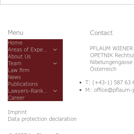
Kopie von
Aktuelle Än
Wertsicherungsklauseln
Raumordnu
Bauordnung
Niederöster
Menu
Contact
Home
PFLAUM WIENER
Areas of Expertise
OPETNIK Rechtsa
About Us
Nibelungengasse 
Team
Österreich
Law firm
News
T: (+43-1) 587 63 
Publications
M:
office@pflaum-
Lawyers-Rankings
Career
Imprint
Data protection declaration