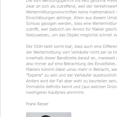
Die vom Berufungsgericht ins Feld geführte Prei
zwar an sich als zutreffend, weil der Verkehrswert
Wertermittlungsvorschriften keine mathematisch e
Einschätzungen abhinge. Allein aus diesem Umst
Schluss gezogen werden, dass eine Wertermittlu
zutrifft, weil dadurch ein Anreiz für Makler gesc
festzusetzen, um das Objekt möglichst schnell ve
Der OGH stellt somit klar, dass auch eine Differ
der Wertermittlung vom Verkäufer nicht per se
innerhalb dieser Bandbreite darauf an, inwieweit 
also immer auf eine Betrachtung des Einzelfalles.
Maklers kommt dabei umso mehr in Betracht, wenn
"Experte" zu sein und der Verkäufer ausdrücklich 
Anders wird der Fall aber wohl zu beurteilen sein
Immobilie definitiv kennt und (aus welchen Grü
niedrigeren Kaufpreis annimmt.
Frank Reiser