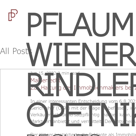
PFLAUM
WIENER
All Posts
RINDLE
Jun 15, 2022
3 min read
Maklerrecht
Zur Haftung des Immobilienmaklers bei 
OPETNI
In einer interessanten Entscheidung vom 6.8.202
Gerichtshof (OGH) mit der Frage zu befassen, i
Verkäufer schadenersatzpflichtig machen kann, 
Marktwert anbietet und vermittelt. Der Entschei
Der Kläger kontaktierte die Beklagte als Immobi