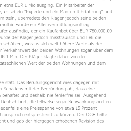
 etwa EUR 1 Mio ausging. Ein Mitarbeiter der 
 er sei ein "Experte und ein Mann mit Erfahrung" und 
mitteln, überredete den Kläger jedoch seine beiden 
aufhin wurde ein Alleinvermittlungsauftrag 
fer ausfindig, der ein Kaufanbot über EUR 780.000,00 
urde der Kläger jedoch misstrauisch und ließ die 
schätzen, woraus sich weit höhere Werte als der 
der Verkehrswert der beiden Wohnungen sogar über dem 
UR 1 Mio. Der Kläger klagte daher von der 
 tatsächlichen Wert der beiden Wohnungen und dem 
e statt. Das Berufungsgericht wies dagegen mit 
ten Schadens mit der Begründung ab, dass eine 
ehaftet und deshalb nie fehlerfrei sei. Ausgehend 
d Deutschland, die teilweise sogar Schwankungsbreiten 
edenfalls eine Preisspanne von etwa 15 Prozent 
atzanspruch entsprechend zu kürzen. Der OGH teilte 
icht und gab der hiergegen erhobenen Revision des 