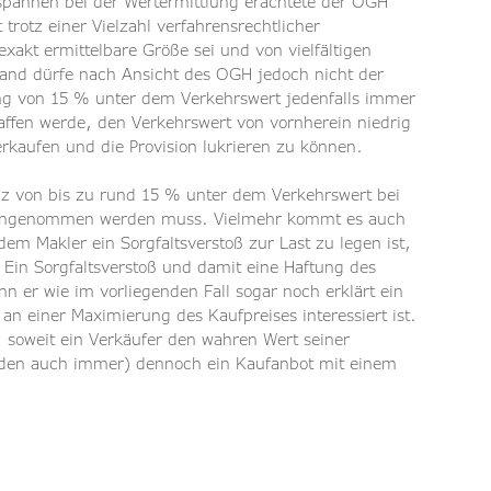
sspannen bei der Wertermittlung erachtete der OGH 
 trotz einer Vielzahl verfahrensrechtlicher 
xakt ermittelbare Größe sei und von vielfältigen 
and dürfe nach Ansicht des OGH jedoch nicht der 
ng von 15 % unter dem Verkehrswert jedenfalls immer 
haffen werde, den Verkehrswert von vornherein niedrig 
rkaufen und die Provision lukrieren zu können.
enz von bis zu rund 15 % unter dem Verkehrswert bei 
 hingenommen werden muss. Vielmehr kommt es auch 
dem Makler ein Sorgfaltsverstoß zur Last zu legen ist, 
 Ein Sorgfaltsverstoß und damit eine Haftung des 
 er wie im vorliegenden Fall sogar noch erklärt ein 
an einer Maximierung des Kaufpreises interessiert ist. 
, soweit ein Verkäufer den wahren Wert seiner 
nden auch immer) dennoch ein Kaufanbot mit einem 