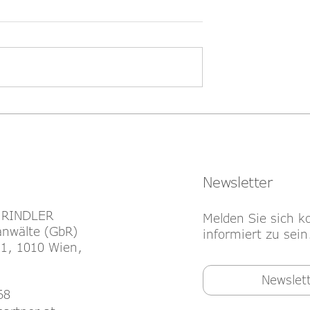
recht für eine
Zum urheberrechtlichen
ft
Werkbegriff bei
Gebrauchsgegenständen
Newsletter
 RINDLER
Melden Sie sich k
nwälte (GbR)
informiert zu sein
1, 1010 Wien,
Newslet
68