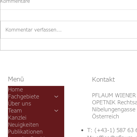
Kommentare
Kommentar verfassen...
Hoffnung für Vermieter:
Wiederkaufs
Gibt es eine Trendwende in
Liegenscha
der Judikatur zu
Mietvertragsklauseln?
Menü
Kontakt
Home
PFLAUM WIENER
Fachgebiete
OPETNIK Rechtsa
Über uns
Nibelungengasse 
Team
Österreich
Kanzlei
Neuigkeiten
T: (+43-1) 587 63 
Publikationen