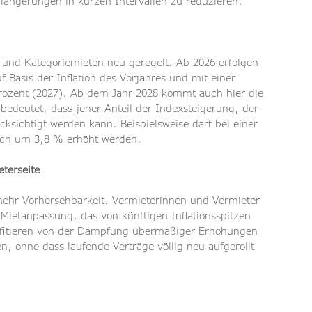
rlängerungen in kurzen Intervallen zu reduzieren.
und Kategoriemieten neu geregelt. Ab 2026 erfolgen 
f Basis der Inflation des Vorjahres und mit einer 
rozent (2027). Ab dem Jahr 2028 kommt auch hier die 
edeutet, dass jener Anteil der Indexsteigerung, der 
cksichtigt werden kann. Beispielsweise darf bei einer 
lich um 3,8 % erhöht werden.
eterseite
mehr Vorhersehbarkeit. Vermieterinnen und Vermieter 
 Mietanpassung, das von künftigen Inflationsspitzen 
rofitieren von der Dämpfung übermäßiger Erhöhungen 
, ohne dass laufende Verträge völlig neu aufgerollt 