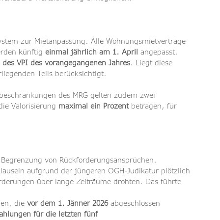
System zur Mietanpassung. Alle Wohnungsmietverträge 
rden künftig 
einmal jährlich am 1. April
 angepasst. 
g des VPI des vorangegangenen Jahres
. Liegt diese 
rliegenden Teils berücksichtigt.
sbeschränkungen des MRG gelten zudem zwei 
die Valorisierung 
maximal ein Prozent
 betragen, für 
ue Begrenzung von Rückforderungsansprüchen. 
sklauseln aufgrund der jüngeren OGH-Judikatur plötzlich 
rderungen über lange Zeiträume drohten. Das führte 
en, die 
vor dem 1. Jänner 2026
 abgeschlossen 
hlungen für die letzten fünf 