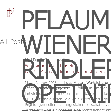
PFLAUM
WIENER
All Posts
RINDLE
25. März
3 Min. Lesezeit
Wertsicherungsklauseln
Das 5. Mietrechtliche Inflationslinderun
OPETNI
Mit 1. Jänner 2026 sind 
das Mieten-Wertsicherun
Inflationslinderungsgesetz (5. MILG)
 in Kraft get
Entwicklungen der letzten Jahre: starke Inflatio
OGH-Entscheidungen, die viele Wertsicherungskl
Regelungen sollen Planungssicherheit schaffen, 
vermeiden und gleichzeitig eine rechtssichere 