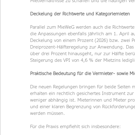
Mietverhältnisse zu schaffen und die häufigen Ve
Deckelung der Richtwerte und Kategoriemieten
Parallel zum MieWeG werden auch die Richtwerte 
die Anpassungen ebenfalls jährlich am 1. April au
Deckelung von einem Prozent (2026) bzw. zwei P
Dreiprozent-Hälfteregelung zur Anwendung. Das b
über drei Prozent hinausgeht, nur zur Hälfte berü
Steigerung des VPI von 4,6 % der Mietzins ledig
Praktische Bedeutung für die Vermieter- sowie Mi
Die neuen Regelungen bringen für beide Seiten 
erhalten ein rechtlich gesichertes Instrument zur
weniger abhängig ist. Mieterinnen und Mieter p
und einer klaren Begrenzung von Rückforderungen
werden müssen.
Für die Praxis empfiehlt sich insbesondere: