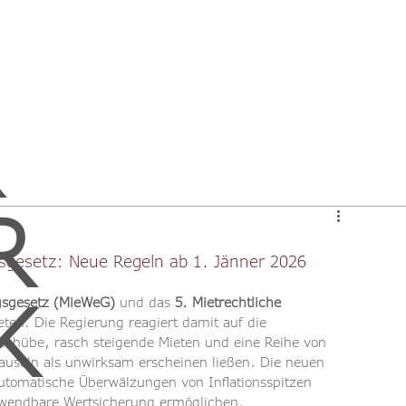
R
gsgesetz: Neue Regeln ab 1. Jänner 2026
K
gsgesetz (MieWeG)
 und das 
5. Mietrechtliche 
reten. Die Regierung reagiert damit auf die 
nsschübe, rasch steigende Mieten und eine Reihe von 
auseln als unwirksam erscheinen ließen. Die neuen 
automatische Überwälzungen von Inflationsspitzen 
anwendbare Wertsicherung ermöglichen.