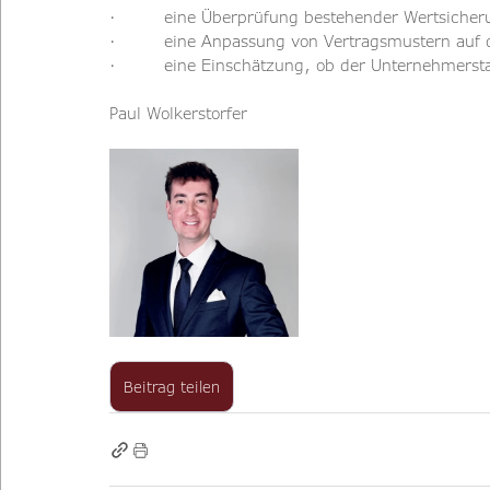
·         eine Überprüfung bestehender Wertsiche
·         eine Anpassung von Vertragsmustern auf 
·         eine Einschätzung, ob der Unternehmers
Paul Wolkerstorfer
Beitrag teilen