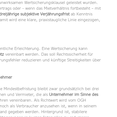
unwirksamen Wertsicherungsklausel geleistet wurden. 
rtrags oder - wenn das Mietverhältnis fortbesteht – mit 
dreijährige subjektive Verjährungsfrist
 ab Kenntnis 
amit wird eine klare, praxistaugliche Linie eingezogen, 
entliche Erleichterung. Eine Wertsicherung kann 
tz
 vereinbart werden. Das soll Rechtssicherheit für 
ungsfehler reduzieren und künftige Streitigkeiten über 
rnehmer
ie Mindestbefristung bleibt zwar grundsätzlich bei drei 
en und Vermieter, die als 
Unternehmer im Sinne des 
Jahren vereinbaren. Als Richtwert wird vom OGH 
och als Verbraucher anzusehen ist, wenn in seinem 
and gegeben werden. Hintergrund ist, stabilere 