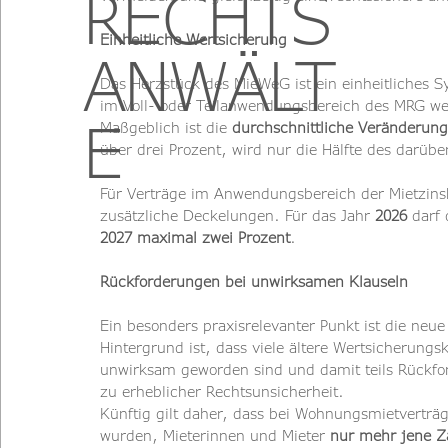
RECHTS
Einheitliche Wertsicherung
ANWÄLT
Das Herzstück des MieWeG ist ein einheitliches 
im Voll- oder Teilanwendungsbereich des MRG we
E
Maßgeblich ist die 
durchschnittliche Veränderun
über drei Prozent, wird nur die Hälfte des darübe
Für Verträge im Anwendungsbereich der Mietzin
zusätzliche Deckelungen. Für das Jahr 
2026
 darf 
2027 maximal zwei Prozent
.
Rückforderungen bei unwirksamen Klauseln
Ein besonders praxisrelevanter Punkt ist die ne
Hintergrund ist, dass viele ältere Wertsicherung
unwirksam geworden sind und damit teils Rückfo
zu erheblicher Rechtsunsicherheit.
Künftig gilt daher, dass bei Wohnungsmietverträg
wurden, Mieterinnen und Mieter 
nur mehr jene Za